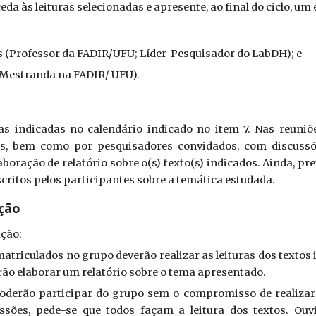
da às leituras selecionadas e apresente, ao final do ciclo, um 
s (Professor da FADIR/UFU; Líder-Pesquisador do LabDH); e
Mestranda na FADIR/ UFU).
s indicadas no calendário indicado no item 7. Nas reuniõe
os, bem como por pesquisadores convidados, com discussõe
oração de relatório sobre o(s) texto(s) indicados. Ainda, pre
scritos pelos participantes sobre a temática estudada.
ação
ação:
matriculados no grupo deverão realizar as leituras dos textos
rão elaborar um relatório sobre o tema apresentado.
poderão participar do grupo sem o compromisso de realizar 
ões, pede-se que todos façam a leitura dos textos. Ouvi