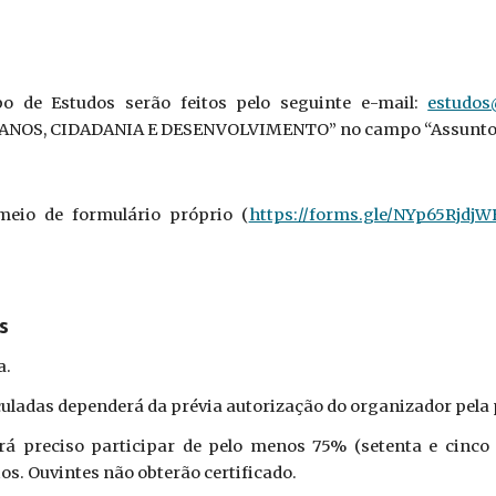
o de Estudos serão feitos pelo seguinte e-mail:
estudos
MANOS, CIDADANIA E DESENVOLVIMENTO” no campo “Assunto
 meio de formulário próprio (
https://forms.gle/NYp65Rjdj
s
a.
uladas dependerá da prévia autorização do organizador pela 
erá preciso participar de pelo menos 75% (setenta e cinc
ios. Ouvintes não obterão certificado.