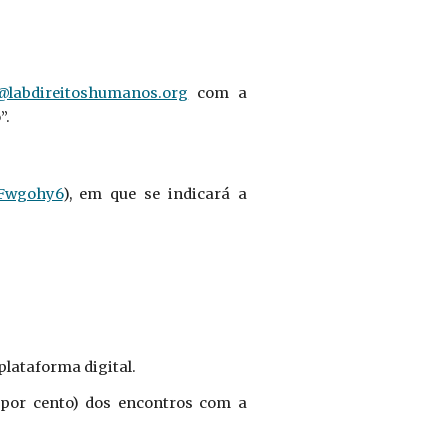
@labdireitoshumanos.org
com a
”.
WFwgohy6
), em que se indicará a
plataforma digital.
o por cento) dos encontros com a