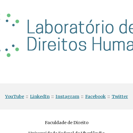
YouTube
::
LinkedIn
::
Instagram
::
Facebook
::
Twitter
Faculdade de Direito