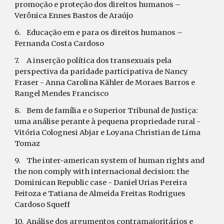
promoção e proteção dos direitos humanos – 
Verônica Ennes Bastos de Araújo
6.
Educação em e para os direitos humanos – 
Fernanda Costa Cardoso
7.
A inserção política dos transexuais pela 
perspectiva da paridade participativa de Nancy 
Fraser - Anna Carolina Kähler de Moraes Barros e 
Rangel Mendes Francisco
8.
Bem de família e o Superior Tribunal de Justiça: 
uma análise perante à pequena propriedade rural - 
Vitória Colognesi Abjar e Loyana Christian de Lima 
Tomaz
9.
The inter-american system of human rights and 
the non comply with internacional decision: the 
Dominican Republic case - Daniel Urias Pereira 
Feitoza e Tatiana de Almeida Freitas Rodrigues 
Cardoso Squeff
10.
Análise dos argumentos contramajoritários e 