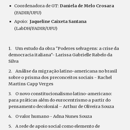
Coordenadora de GT: 
Daniela de Melo Crosara
(FADIR/UFU)
Apoio:  
Jaqueline Caixeta Santana 
(LabDH/FADIR/UFU)
1.
Um estudo da obra "Poderes selvagens: a crise da 
democracia italiana"- Larissa Gabrielle Rabelo da 
Silva
2.
Análise da migração latino-americana no brasil 
sobre o prisma dos preconceitos sociais - Rachel 
Martins Capp Verges
3.
O novo constitucionalismo latino-americano: 
para práticas além do eurocentrismo a partir do 
pensamento decolonial – Arthur de Oliveira Souza
4.
O valor humano - Adna Nunes Souza
5.
A rede de apoio social como elemento de 