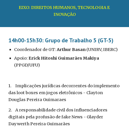
EIXO: DIREITOS HUMANOS, TECNOLOGIA E 
INOVAÇÃO
14h00-15h30: Grupo de Trabalho 5 (GT-5)
Coordenador de GT:
 Arthur Basan
 (UNIRV, IBERC)
Apoio: 
Erick Hitoshi Guimarães Makiya
(PPGD/UFU)
1.
Implicações jurídicas decorrentes do implemento 
das loot boxes em jogos eletrônicos - Clayton 
Douglas Pereira Guimaraes 
2.
A responsabilidade civil dos influenciadores 
digitais pela profusão de fake News - Glayder 
Daywerth Pereira Guimarães 